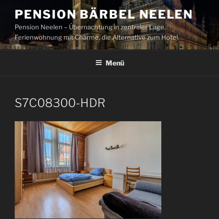
Zum
PENSION BÄRBEL NEELEN
Inhalt
Pension Neelen – Übernachtung in zentraler Lage,
springen
Ferienwohnung mit Charme, die Alternative zum Hotel.
Menü
S7C08300-HDR