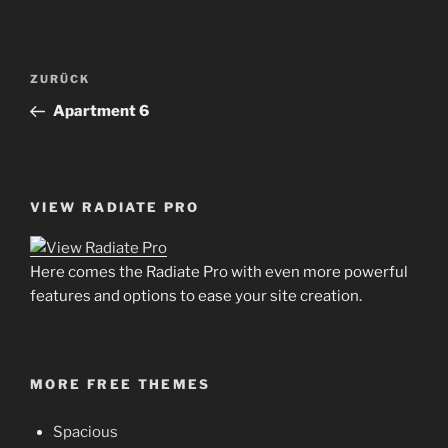
Beitrags-
Vorheriger
ZURÜCK
Navigation
Beitrag
Apartment 6
VIEW RADIATE PRO
Here comes the Radiate Pro with even more powerful
features and options to ease your site creation.
MORE FREE THEMES
Spacious