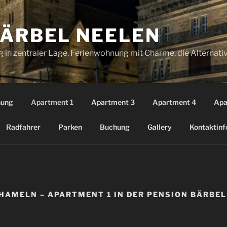
BÄRBEL NEELEN
 in zentraler Lage, Ferienwohnung mit Charme, die Alternati
nung
Apartment 1
Apartment 3
Apartment 4
Apa
Radfahrer
Parken
Buchung
Gallery
Kontaktinf
HAMELN – APARTMENT 1 IN DER PENSION BÄRBEL