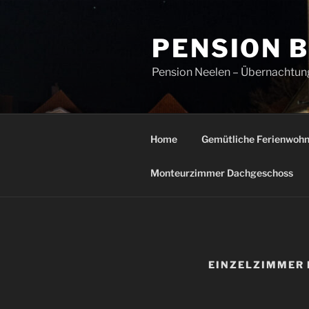
Zum
Inhalt
PENSION 
springen
Pension Neelen – Übernachtung
Home
Gemütliche Ferienwoh
Monteurzimmer Dachgeschoss
EINZELZIMMER 