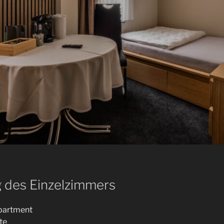
 des Einzelzimmers
Apartment
te