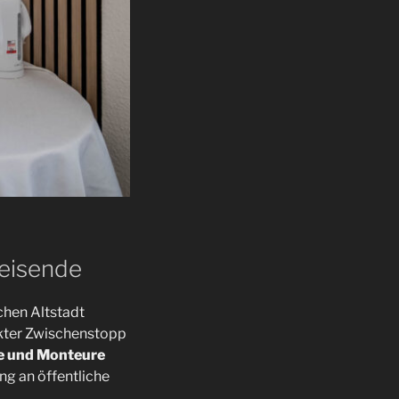
reisende
chen Altstadt
ekter Zwischenstopp
e und Monteure
g an öffentliche