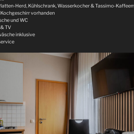
Platten-Herd, Kühlschrank, Wasserkocher & Tassimo-Kaffee
& Kochgeschirr vorhanden
usche und WC
 & TV
äsche inklusive
ervice