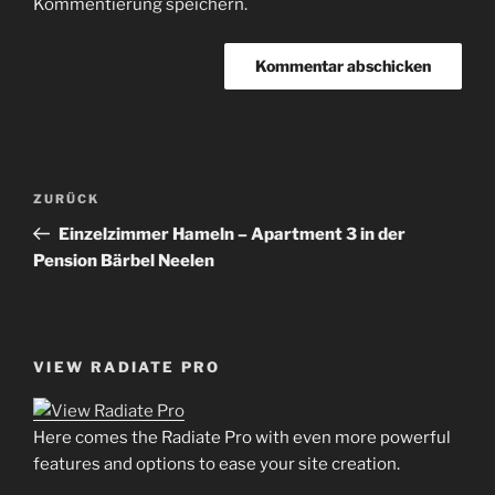
Kommentierung speichern.
Beitrags-
Vorheriger
ZURÜCK
Navigation
Beitrag
Einzelzimmer Hameln – Apartment 3 in der
Pension Bärbel Neelen
VIEW RADIATE PRO
Here comes the Radiate Pro with even more powerful
features and options to ease your site creation.