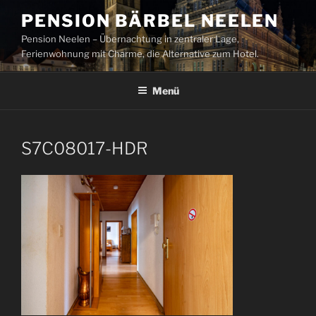
Zum
PENSION BÄRBEL NEELEN
Inhalt
Pension Neelen – Übernachtung in zentraler Lage,
springen
Ferienwohnung mit Charme, die Alternative zum Hotel.
Menü
S7C08017-HDR