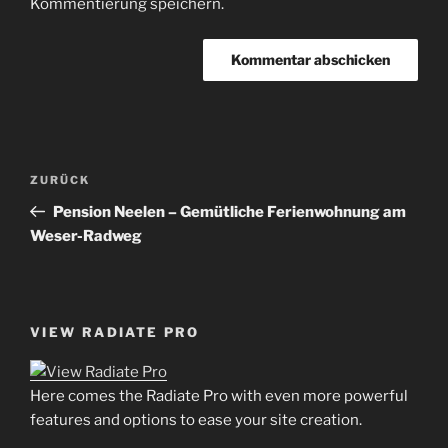
Kommentierung speichern.
Beitrags-
Vorheriger
ZURÜCK
Navigation
Beitrag
Pension Neelen – Gemütliche Ferienwohnung am
Weser-Radweg
VIEW RADIATE PRO
Here comes the Radiate Pro with even more powerful
features and options to ease your site creation.