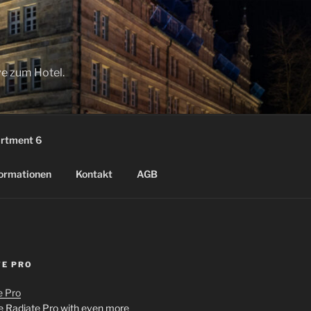
ve zum Hotel.
rtment 6
ormationen
Kontakt
AGB
TE PRO
 Radiate Pro with even more