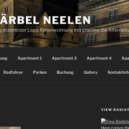
BÄRBEL NEELEN
 in zentraler Lage, Ferienwohnung mit Charme, die Alternati
nung
Apartment 1
Apartment 3
Apartment 4
Apa
Radfahrer
Parken
Buchung
Gallery
Kontaktinf
VIEW RADIA
Here comes the