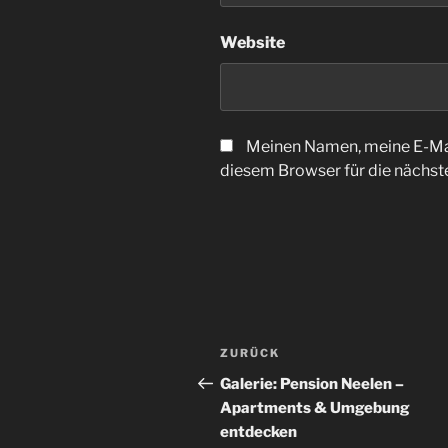
Website
Meinen Namen, meine E-Mai
diesem Browser für die nächs
Beitrags-
Vorheriger
ZURÜCK
Navigation
Beitrag
Galerie: Pension Neelen –
Apartments & Umgebung
entdecken