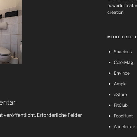
powerful featur
creation.
MORE FREE 
Spacious
ColorMag
Envince
Ample
eStore
entar
FitClub
 veröffentlicht.
Erforderliche Felder
FoodHunt
Accelerate