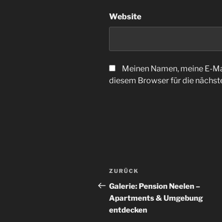
Website
Meinen Namen, meine E-Mai
diesem Browser für die nächs
Beitrags-
Vorheriger
ZURÜCK
Navigation
Beitrag
Galerie: Pension Neelen –
Apartments & Umgebung
entdecken