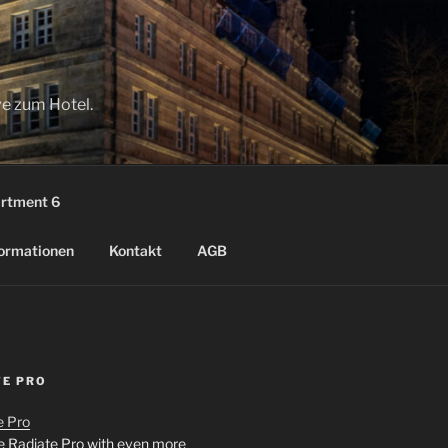
ve zum Hotel.
rtment 6
ormationen
Kontakt
AGB
TE PRO
 Radiate Pro with even more