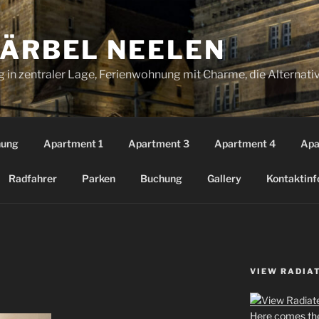
BÄRBEL NEELEN
 in zentraler Lage, Ferienwohnung mit Charme, die Alternati
nung
Apartment 1
Apartment 3
Apartment 4
Apa
Radfahrer
Parken
Buchung
Gallery
Kontaktinf
VIEW RADIA
Here comes the