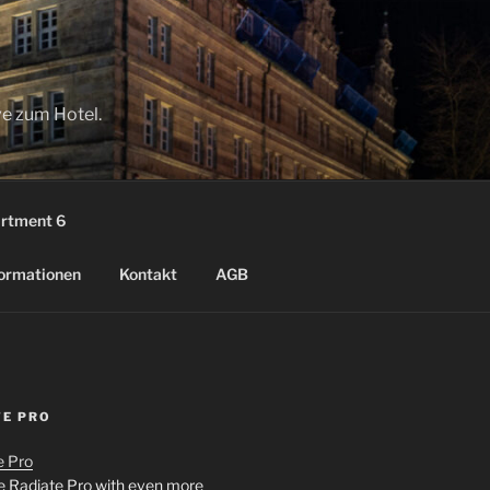
ve zum Hotel.
rtment 6
ormationen
Kontakt
AGB
TE PRO
 Radiate Pro with even more