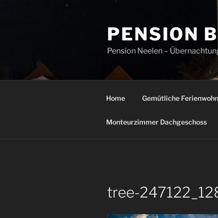
Zum
Inhalt
PENSION 
springen
Pension Neelen – Übernachtung
Home
Gemütliche Ferienwoh
Monteurzimmer Dachgeschoss
tree-247122_12