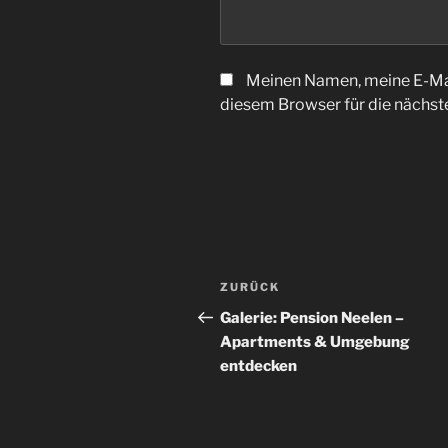
Meinen Namen, meine E-Mai
diesem Browser für die nächs
Beitrags-
Vorheriger
ZURÜCK
Navigation
Beitrag
Galerie: Pension Neelen –
Apartments & Umgebung
entdecken