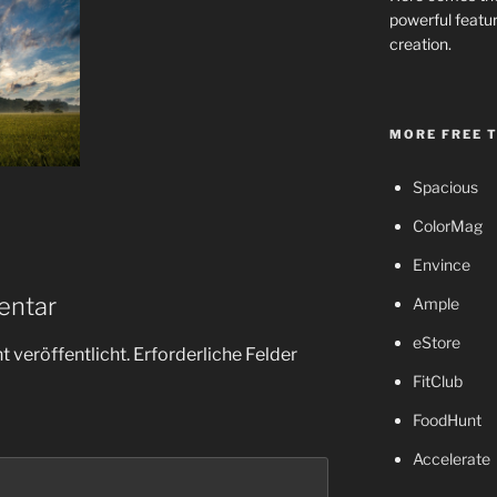
powerful featur
creation.
MORE FREE 
Spacious
ColorMag
Envince
entar
Ample
eStore
 veröffentlicht.
Erforderliche Felder
FitClub
FoodHunt
Accelerate