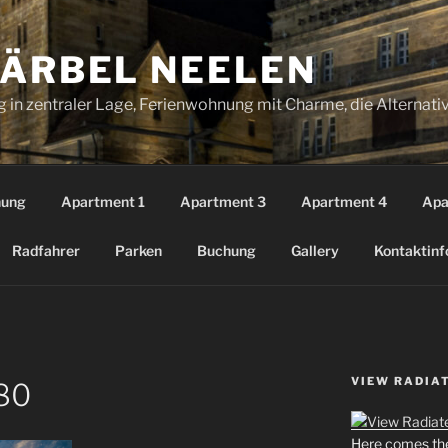
BÄRBEL NEELEN
 in zentraler Lage, Ferienwohnung mit Charme, die Alternati
nung
Apartment 1
Apartment 3
Apartment 4
Apa
Radfahrer
Parken
Buchung
Gallery
Kontaktinf
VIEW RADIA
80
Here comes the